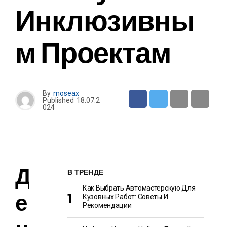
Инклюзивны
М Проектам
By
moseax
Published
18.07.2
024
Д
В ТРЕНДЕ
Как Выбрать Автомастерскую Для
е
Кузовных Работ: Советы И
Рекомендации