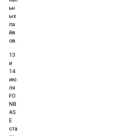
ьн
ых
ла
йв
ов.
13
и
14
ию
ля
FO
NB
AS
E
ста