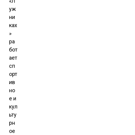
«Л
уж
ни
ках
»
ра
бот
ает
сп
орт
ив
но
е и
кул
ьту
рн
ое