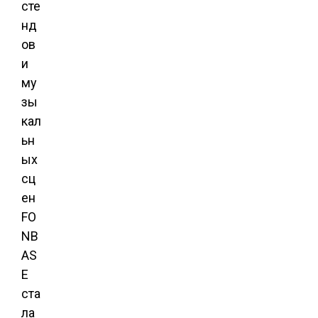
сте
нд
ов
и
му
зы
кал
ьн
ых
сц
ен
FO
NB
AS
E
ста
ла