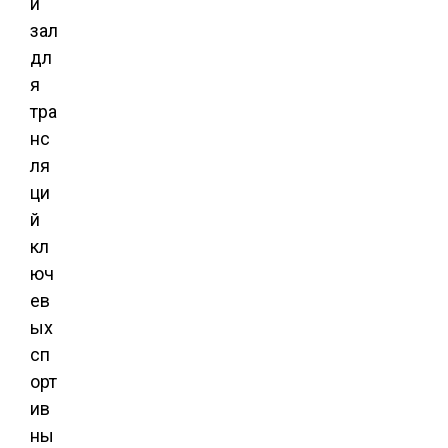
й
зал
дл
я
тра
нс
ля
ци
й
кл
юч
ев
ых
сп
орт
ив
ны