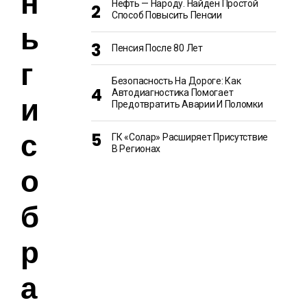
н
Нефть — Народу. Найден Простой
Способ Повысить Пенсии
ь
Пенсия После 80 Лет
г
Безопасность На Дороге: Как
Автодиагностика Помогает
и
Предотвратить Аварии И Поломки
с
ГК «Солар» Расширяет Присутствие
В Регионах
о
б
р
а