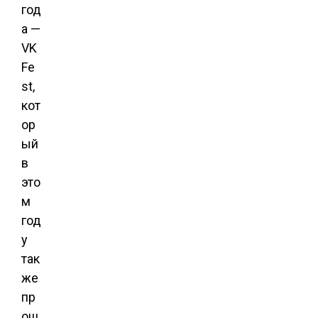
год
а —
VK
Fe
st,
кот
ор
ый
в
это
м
год
у
так
же
пр
ош