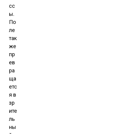
сс
ы.
По
ле
так
же
пр
ев
ра
ща
етс
я в
зр
ите
ль
ны