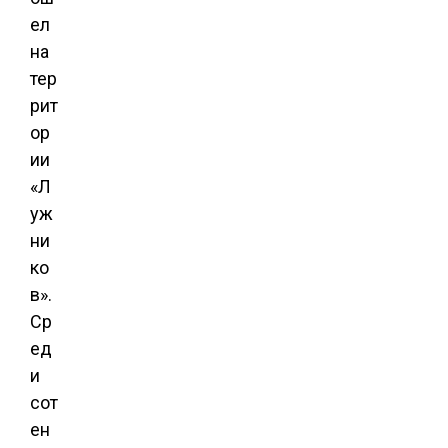
ел
на
тер
рит
ор
ии
«Л
уж
ни
ко
в».
Ср
ед
и
сот
ен