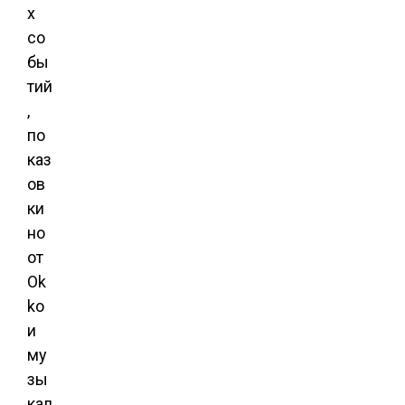
х
со
бы
тий
,
по
каз
ов
ки
но
от
Ok
ko
и
му
зы
кал