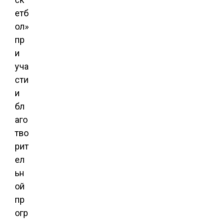
етб
ол»
пр
и
уча
сти
и
бл
аго
тво
рит
ел
ьн
ой
пр
огр