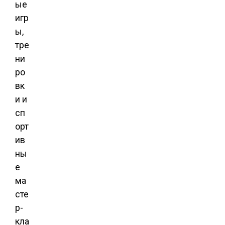
ые
игр
ы,
тре
ни
ро
вк
и и
сп
орт
ив
ны
е
ма
сте
р-
кла