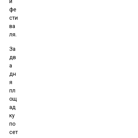
и
фе
сти
ва
ля.
За
дв
а
дн
я
пл
ощ
ад
ку
по
сет