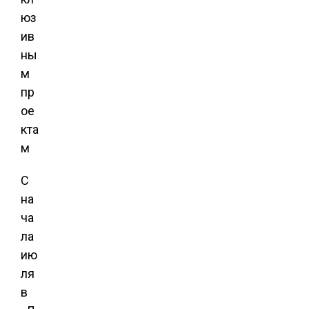
С
на
ча
ла
ию
ля
в