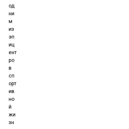
од
ни
м
из
эп
иц
ент
ро
в
сп
орт
ив
но
й
жи
зн