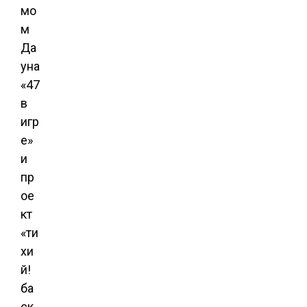
мо
м
Да
уна
«47
в
игр
е»
и
пр
ое
кт
«ти
хи
й!
ба
ск