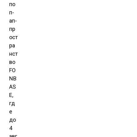
по
п-
ап-
пр
ост
ра
нст
во
FO
NB
AS
E,
гд
е
до
4
авг