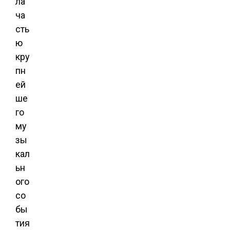
ла
ча
сть
ю
кру
пн
ей
ше
го
му
зы
кал
ьн
ого
со
бы
тия