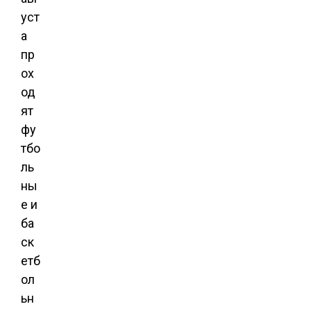
уст
а
пр
ох
од
ят
фу
тбо
ль
ны
е и
ба
ск
етб
ол
ьн