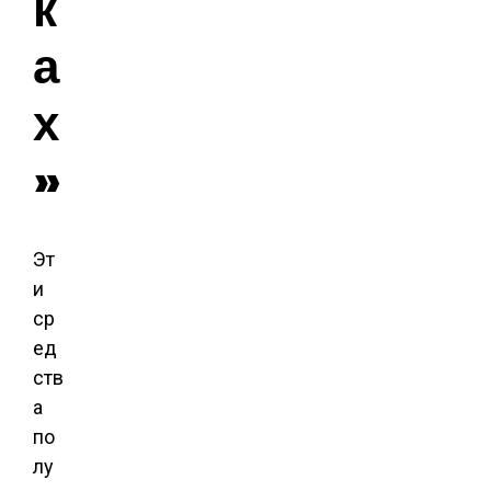
к
а
х
»
Эт
и
ср
ед
ств
а
по
лу