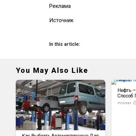
Реклама
Источник
In this article:
You May Also Like
Нефть —
Способ 
moseax
Как Выбрать Автомастерскую Для