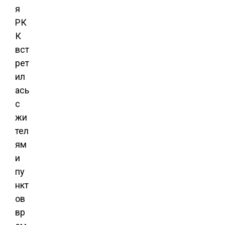
я
РК
К
вст
рет
ил
ась
с
жи
тел
ям
и
пу
нкт
ов
вр