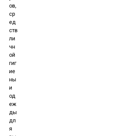
ов,
ср
ед
ств
ли
чн
ой
гиг
ие
ны
и
од
еж
ды
дл
я