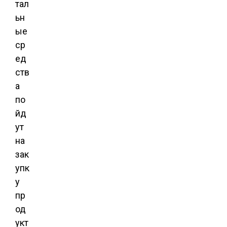
тал
ьн
ые
ср
ед
ств
а
по
йд
ут
на
зак
упк
у
пр
од
укт