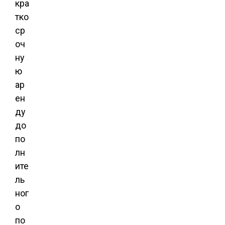
кра
тко
ср
оч
ну
ю
ар
ен
ду
до
по
лн
ите
ль
ног
о
по