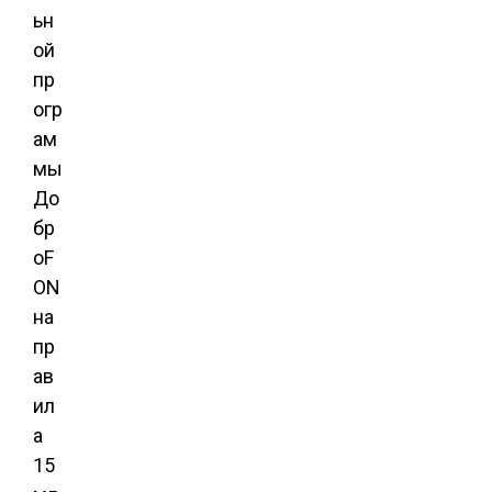
ьн
ой
пр
огр
ам
мы
До
бр
оF
ON
на
пр
ав
ил
а
15