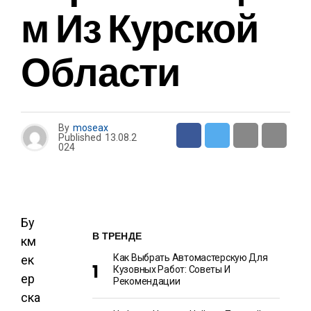
К
М Из Курской
А
И
П
О
Области
Л
И
Т
И
К
А
By
moseax
Published
13.08.2
024
Бу
В ТРЕНДЕ
км
Как Выбрать Автомастерскую Для
ек
Кузовных Работ: Советы И
ер
Рекомендации
ска