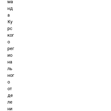
ма
нд
а
Ку
рс
ког
о
рег
ио
на
ль
ног
о
от
де
ле
ни