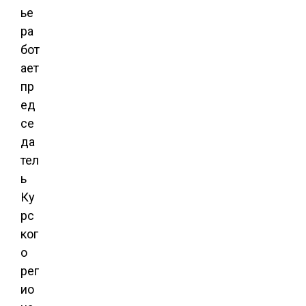
ье
ра
бот
ает
пр
ед
се
да
тел
ь
Ку
рс
ког
о
рег
ио