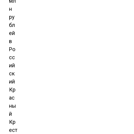
мл
н
ру
бл
ей
в
Ро
сс
ий
ск
ий
Кр
ас
ны
й
Кр
ест