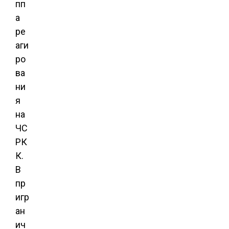
пп
а
ре
аги
ро
ва
ни
я
на
ЧС
РК
К.
В
пр
игр
ан
ич