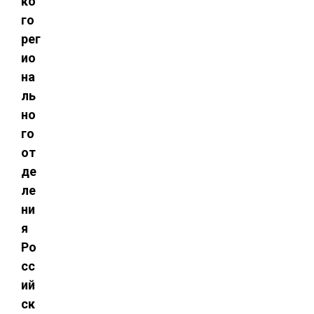
ко
го
рег
ио
на
ль
но
го
от
де
ле
ни
я
Ро
сс
ий
ск