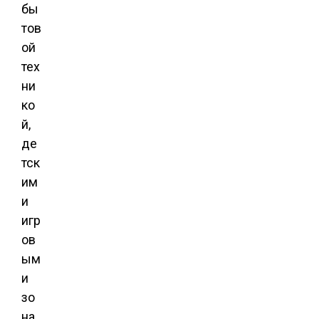
бы
тов
ой
тех
ни
ко
й,
де
тск
им
и
игр
ов
ым
и
зо
на