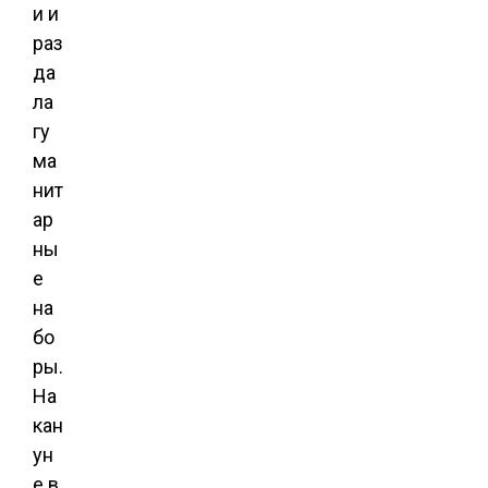
и и
раз
да
ла
гу
ма
нит
ар
ны
е
на
бо
ры.
На
кан
ун
е в