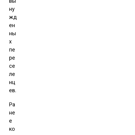
вы
ну
жд
ен
ны
х
пе
ре
се
ле
нц
ев.
Ра
не
е
ко