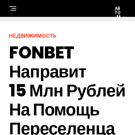
АВ
ТО
-М
ОТ
О
НЕДВИЖИМОСТЬ
FONBET
Н
Е
Д
В
И
Направит
Ж
И
М
О
15 Млн Рублей
С
Т
Ь
На Помощь
Э
К
О
Переселенца
Н
О
М
И