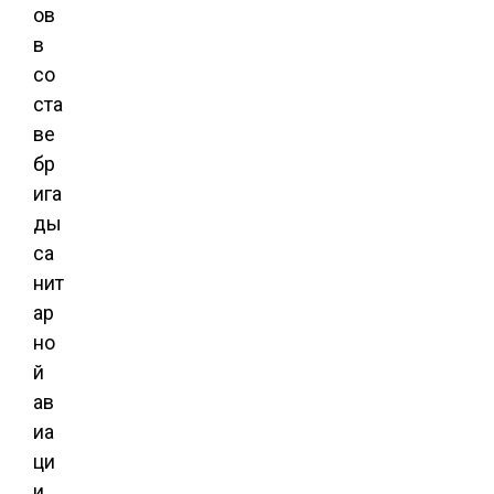
ов
в
со
ста
ве
бр
ига
ды
са
нит
ар
но
й
ав
иа
ци
и.