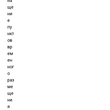
на
ще
ни
е
пу
нкт
ов
вр
ем
ен
ног
о
раз
ме
ще
ни
я