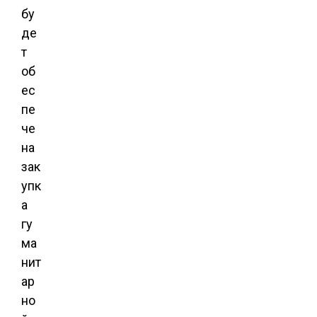
бу
де
т
об
ес
пе
че
на
зак
упк
а
гу
ма
нит
ар
но