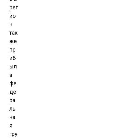
рег
ио
н
так
же
пр
иб
ыл
а
фе
де
ра
ль
на
я
гру