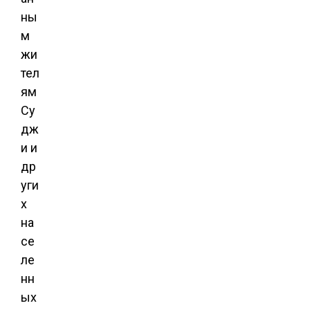
ны
м
жи
тел
ям
Су
дж
и и
др
уги
х
на
се
ле
нн
ых