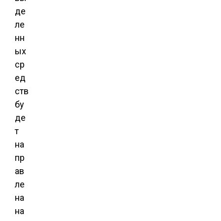
де
ле
нн
ых
ср
ед
ств
бу
де
т
на
пр
ав
ле
на
на