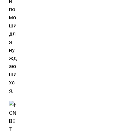
й
по
мо
щи
дл
я
ну
жд
аю
щи
хс
я.