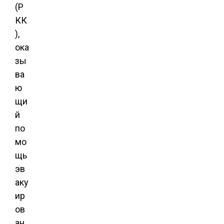
(Р
КК
),
ока
зы
ва
ю
щи
й
по
мо
щь
эв
аку
ир
ов
ан