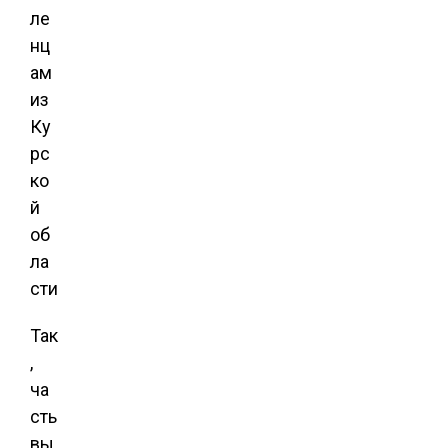
Так
,
ча
сть
вы