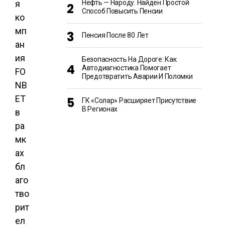
я
Нефть — Народу. Найден Простой
Способ Повысить Пенсии
ко
мп
Пенсия После 80 Лет
ан
ия
Безопасность На Дороге: Как
Автодиагностика Помогает
FO
Предотвратить Аварии И Поломки
NB
ET
ГК «Солар» Расширяет Присутствие
В Регионах
в
ра
мк
ах
бл
аго
тво
рит
ел