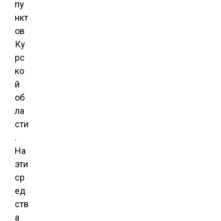
пу
нкт
ов
Ку
рс
ко
й
об
ла
сти
.
На
эти
ср
ед
ств
а