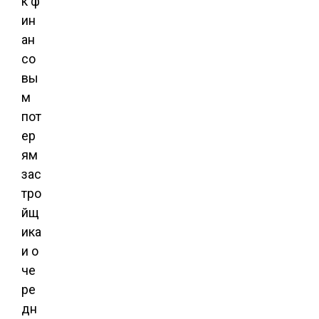
к ф
ин
ан
со
вы
м
пот
ер
ям
зас
тро
йщ
ика
и о
че
ре
дн