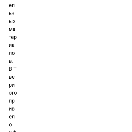
ел
ьн
ых
ма
тер
иа
ло
в.
В Т
ве
ри
это
пр
ив
ел
о