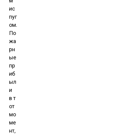
м
ис
пуг
ом.
По
жа
рн
ые
пр
иб
ыл
и
в т
от
мо
ме
нт,