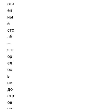
огн
ен
ны
й
сто
лб
—
заг
ор
ел
ос
ь
не
до
стр
ое
нн