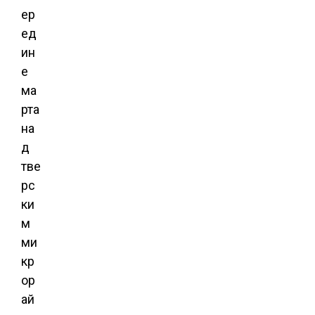
ер
ед
ин
е
ма
рта
на
д
тве
рс
ки
м
ми
кр
ор
ай