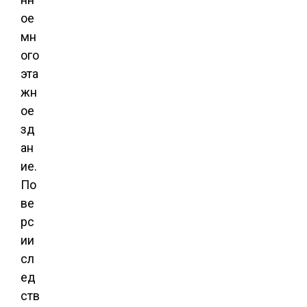
ое
мн
ого
эта
жн
ое
зд
ан
ие.
По
ве
рс
ии
сл
ед
ств