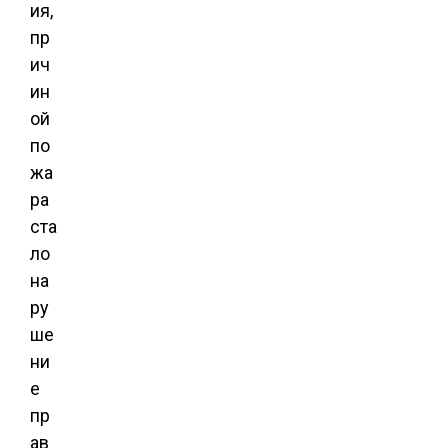
ия,
пр
ич
ин
ой
по
жа
ра
ста
ло
на
ру
ше
ни
е
пр
ав