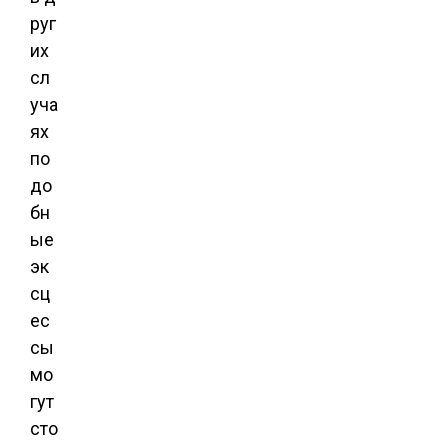
руг
их
сл
уча
ях
по
до
бн
ые
эк
сц
ес
сы
мо
гут
сто