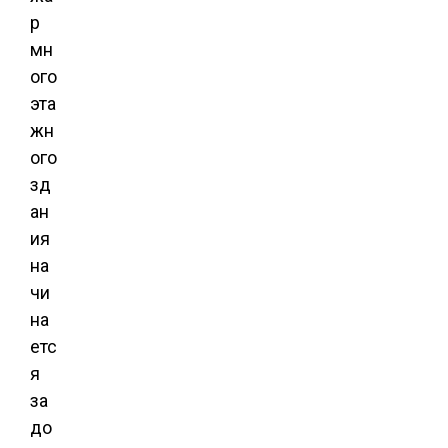
р
мн
ого
эта
жн
ого
зд
ан
ия
на
чи
на
етс
я
за
до