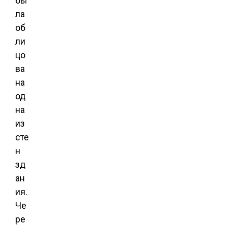
бы
ла
об
ли
цо
ва
на
од
на
из
сте
н
зд
ан
ия.
Че
ре