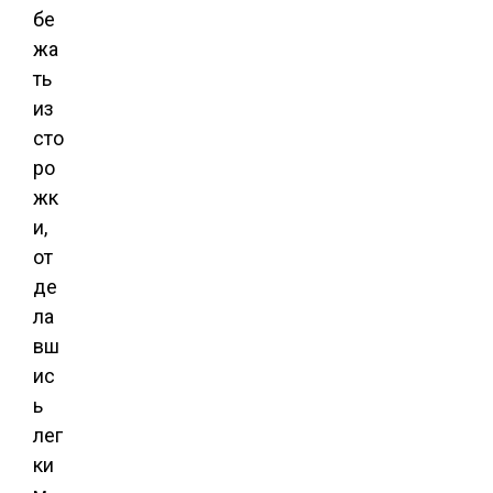
бе
жа
ть
из
сто
ро
жк
и,
от
де
ла
вш
ис
ь
лег
ки