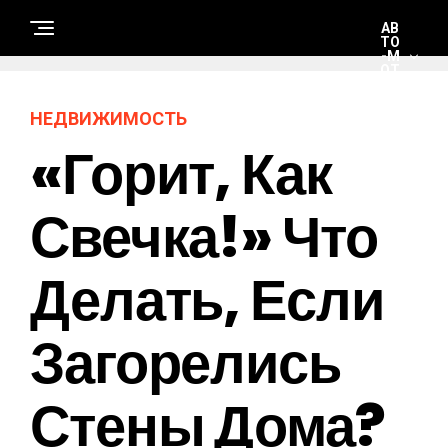
АВ
ТО
-М
ОТ
О
НЕДВИЖИМОСТЬ
«Горит, Как
Н
Е
Д
В
И
Свечка!» Что
Ж
И
М
О
Делать, Если
С
Т
Ь
Загорелись
Э
К
О
Стены Дома?
Н
О
М
И