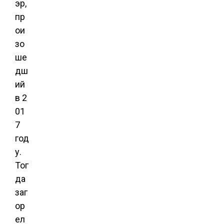
эр,
пр
ои
зо
ше
дш
ий
в 2
01
7
год
у.
Тог
да
заг
ор
ел