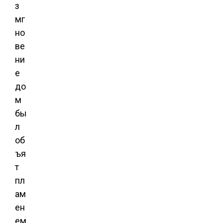
з
мг
но
ве
ни
е
до
м
бы
л
об
ъя
т
пл
ам
ен
ем.