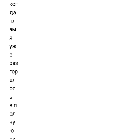
ког
да
пл
ам
я
уж
е
раз
гор
ел
ос
ь
в п
ол
ну
ю
си