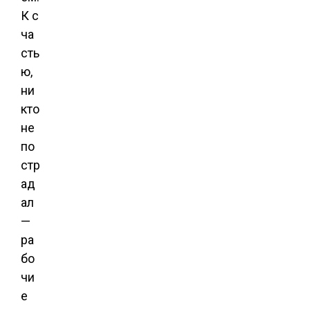
К с
ча
сть
ю,
ни
кто
не
по
стр
ад
ал
—
ра
бо
чи
е