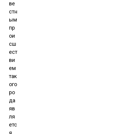
ве
стн
ым
пр
ои
сш
ест
ви
ем
так
ого
ро
да
яв
ля
етс
я