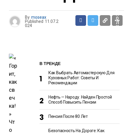
К
А
И
П
By
moseax
О
Published
11.07.2
Л
024
И
Т
И
К
А
В ТРЕНДЕ
Как Выбрать Автомастерскую Для
Кузовных Работ: Советы И
Рекомендации
Нефть — Народу. Найден Простой
Способ Повысить Пенсии
Пенсия После 80 Лет
Безопасность На Дороге: Как