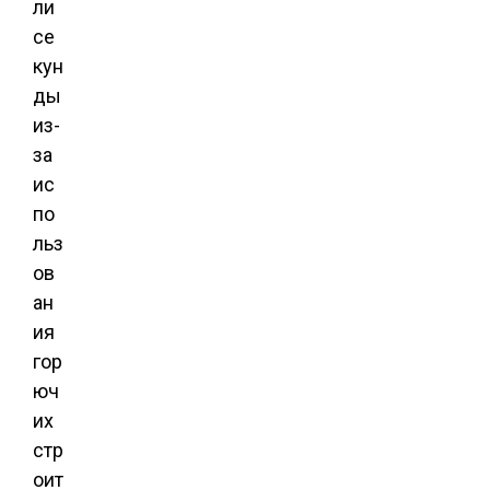
ли
се
кун
ды
из-
за
ис
по
льз
ов
ан
ия
гор
юч
их
стр
оит