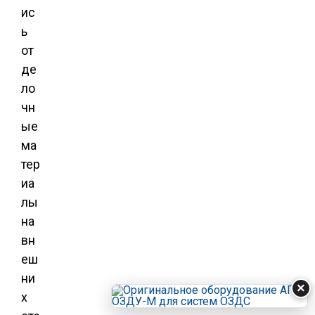
ис
ь
от
де
ло
чн
ые
ма
тер
иа
лы
на
вн
еш
ни
×
х