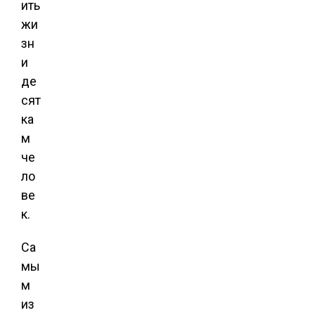
ить
жи
зн
и
де
сят
ка
м
че
ло
ве
к.
Са
мы
м
из