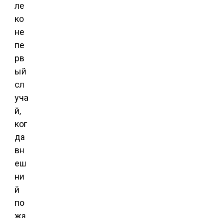
ле
ко
не
пе
рв
ый
сл
уча
й,
ког
да
вн
еш
ни
й
по
жа