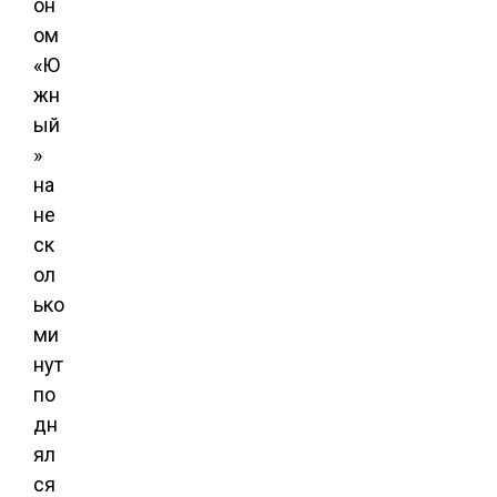
он
ом
«Ю
жн
ый
»
на
не
ск
ол
ько
ми
нут
по
дн
ял
ся