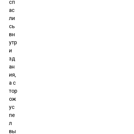
сп
ас
ли
сь
вн
утр
и
зд
ан
ия,
а с
тор
ож
ус
пе
л
вы