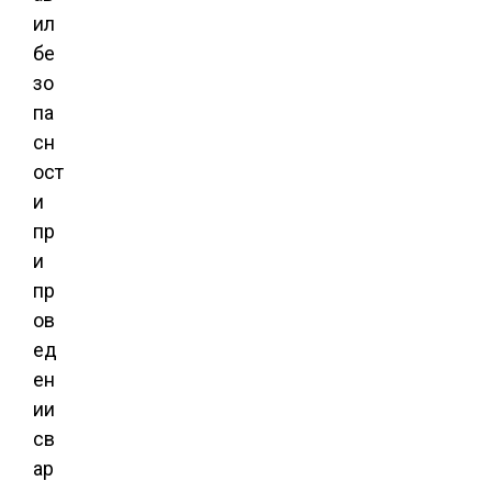
ил
бе
зо
па
сн
ост
и
пр
и
пр
ов
ед
ен
ии
св
ар