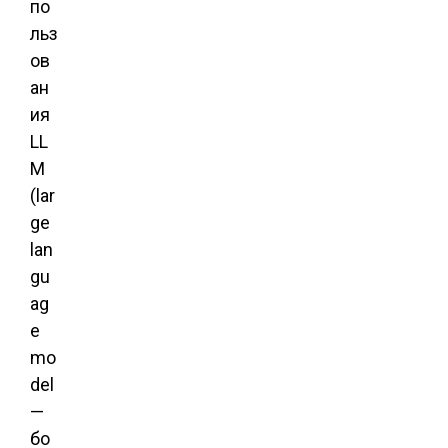
по
льз
ов
ан
ия
LL
M
(lar
ge
lan
gu
ag
e
mo
del
—
бо