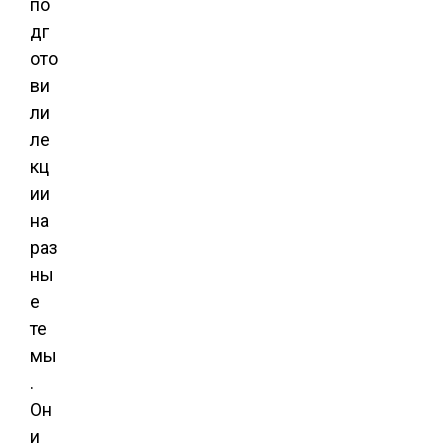
по
дг
ото
ви
ли
ле
кц
ии
на
раз
ны
е
те
мы
.
Он
и