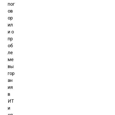
пог
ов
ор
ил
и о
пр
об
ле
ме
вы
гор
ан
ия
в
ИТ
и
сп