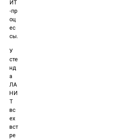
ИТ
-пр
оц
ес
сы.
У
сте
нд
а
ЛА
НИ
Т
вс
ех
вст
ре