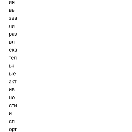
ия
вы
зва
ли
раз
вл
ека
тел
ьн
ые
акт
ив
но
сти
и
сп
орт