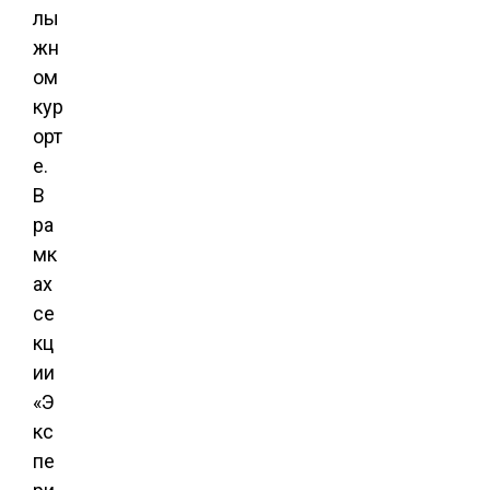
лы
жн
ом
кур
орт
е.
В
ра
мк
ах
се
кц
ии
«Э
кс
пе