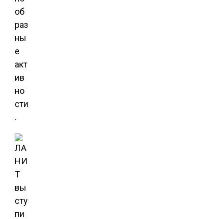
об
раз
ны
е
акт
ив
но
сти
.