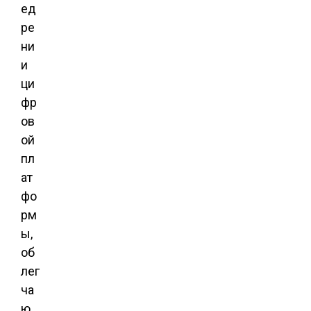
ед
ре
ни
и
ци
фр
ов
ой
пл
ат
фо
рм
ы,
об
лег
ча
ю