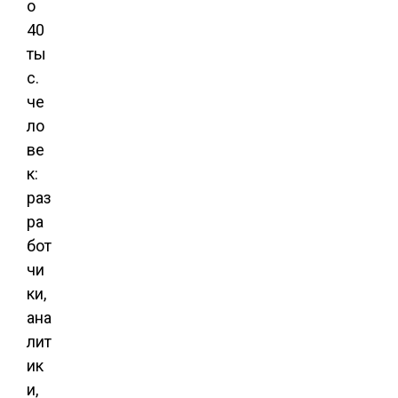
о
40
ты
с.
че
ло
ве
к:
раз
ра
бот
чи
ки,
ана
лит
ик
и,