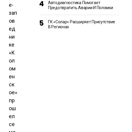
Автодиагностика Помогает
е-
Предотвратить Аварии И Поломки
зап
ов
ГК «Солар» Расширяет Присутствие
В Регионах
ед
ни
ке
«К
ол
ом
ен
ск
ое»
пр
ош
ел
се