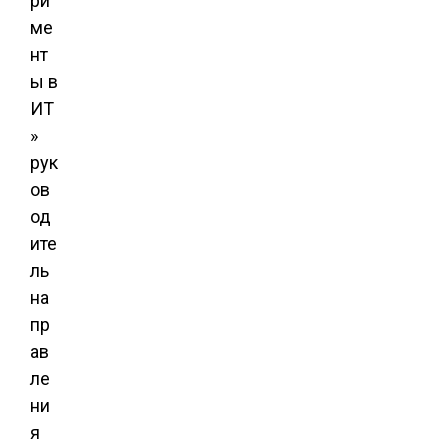
ри
ме
нт
ы в
ИТ
»
рук
ов
од
ите
ль
на
пр
ав
ле
ни
я