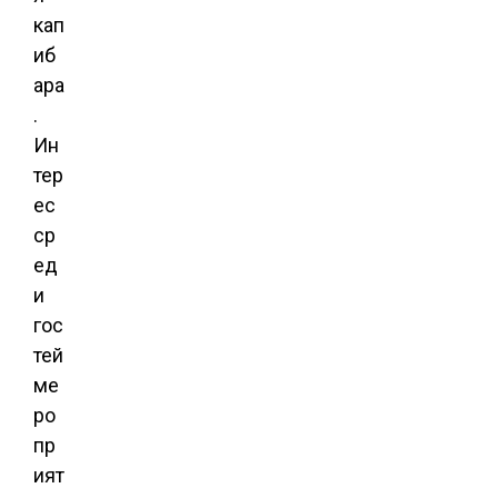
кап
иб
ара
.
Ин
тер
ес
ср
ед
и
гос
тей
ме
ро
пр
ият