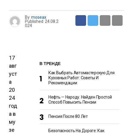
By
moseax
Published
24.08.2
024
17
В ТРЕНДЕ
авг
Как Выбрать Автомастерскую Для
уст
Кузовных Работ: Советы И
а
Рекомендации
20
24
Нефть — Народу. Найден Простой
Способ Повысить Пенсии
год
а в
Пенсия После 80 Лет
му
зе
Безопасность На Дороге: Как