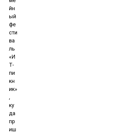
ме
йн
ый
фе
сти
ва
ль
«И
Т-
пи
кн
ик»
,
ку
да
пр
иш