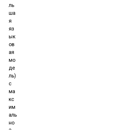
ль
ша
я
яз
ык
ов
ая
мо
де
ль)
с
ма
кс
им
аль
но