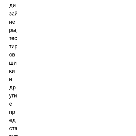
ди
зай
не
ры,
тес
тир
ов
щи
ки
и
др
уги
е
пр
ед
ста