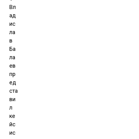
Вл
ад
ис
ла
в
Ба
ла
ев
пр
ед
ста
ви
л
ке
йс
ис