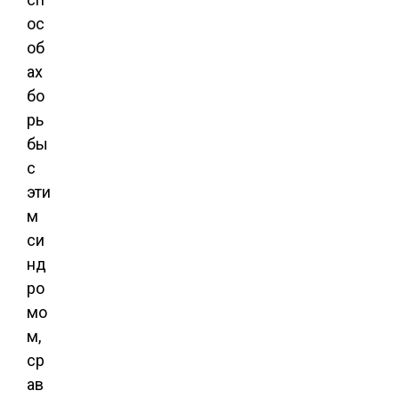
ос
об
ах
бо
рь
бы
с
эти
м
си
нд
ро
мо
м,
ср
ав