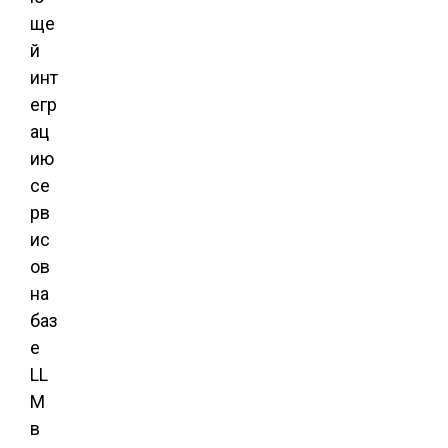
ще
й
инт
егр
ац
ию
се
рв
ис
ов
на
баз
е
LL
M
в