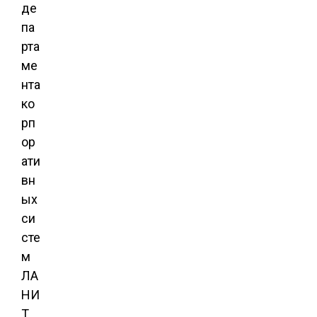
де
па
рта
ме
нта
ко
рп
ор
ати
вн
ых
си
сте
м
ЛА
НИ
Т