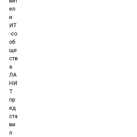
вит
ел
и
ИТ
-со
об
ще
ств
а.
ЛА
НИ
Т
пр
ед
ста
ви
л