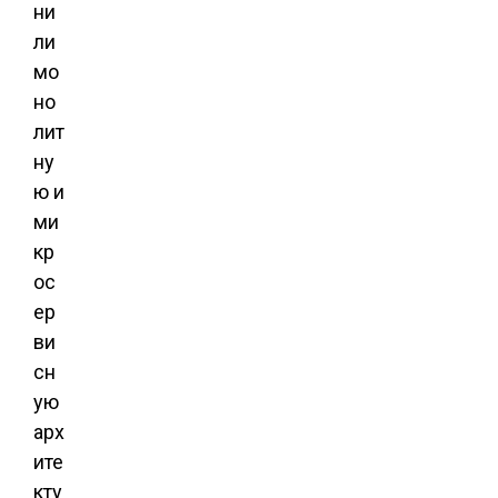
ни
ли
мо
но
лит
ну
ю и
ми
кр
ос
ер
ви
сн
ую
арх
ите
кту