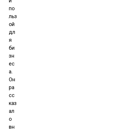
й
по
льз
ой
дл
я
би
зн
ес
а.
Он
ра
сс
каз
ал
о
вн