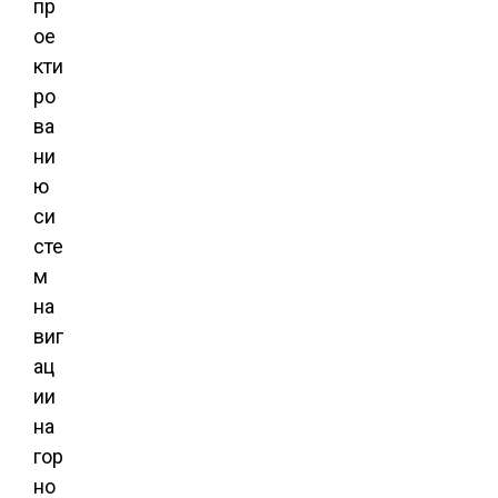
пр
ое
кти
ро
ва
ни
ю
си
сте
м
на
виг
ац
ии
на
гор
но