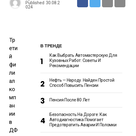
Published
30.08.2
024
Тр
В ТРЕНДЕ
ети
Как Выбрать Автомастерскую Для
й
Кузовных Работ: Советы И
фи
Рекомендации
ли
ал
Нефть — Народу. Найден Простой
Способ Повысить Пенсии
ко
мп
Пенсия После 80 Лет
ан
ии
Безопасность На Дороге: Как
Автодиагностика Помогает
в
Предотвратить Аварии И Поломки
ДФ