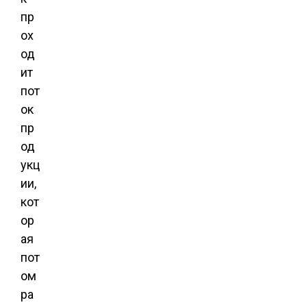
пр
ох
од
ит
пот
ок
пр
од
укц
ии,
кот
ор
ая
пот
ом
ра