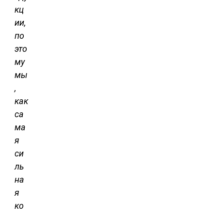
кц
ии,
по
это
му
мы
,
как
са
ма
я
си
ль
на
я
ко