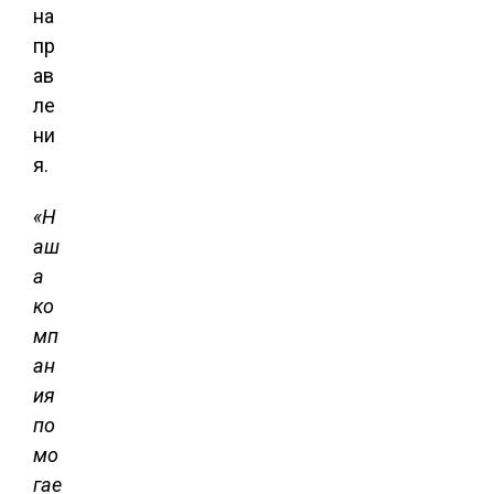
на
пр
ав
ле
ни
я.
«Н
аш
а
ко
мп
ан
ия
по
мо
гае