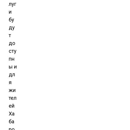
луг
и
бу
ду
т
до
сту
пн
ы и
дл
я
жи
тел
ей
Ха
ба
ро