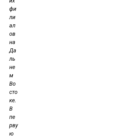
их
фи
ли
ал
ов
на
Да
ль
не
м
Во
сто
ке.
В
пе
рву
ю