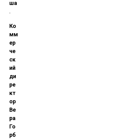
ша
.
Ко
мм
ер
че
ск
ий
ди
ре
кт
ор
Ве
ра
Го
рб