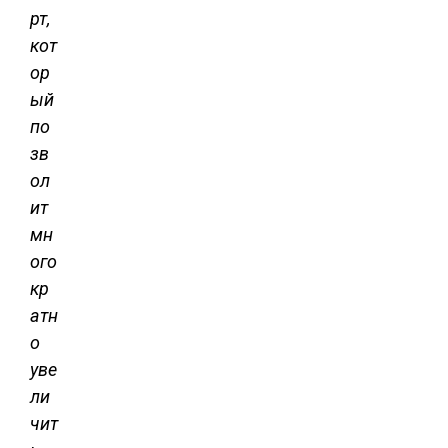
рт,
кот
ор
ый
по
зв
ол
ит
мн
ого
кр
атн
о
уве
ли
чит