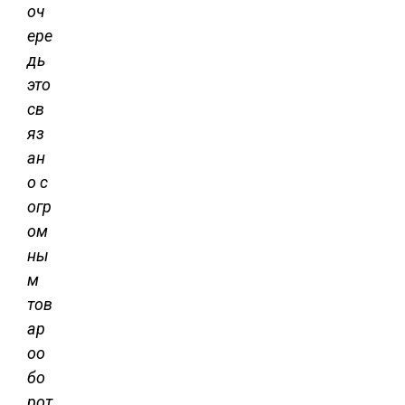
оч
ере
дь
это
св
яз
ан
о с
огр
ом
ны
м
тов
ар
оо
бо
рот