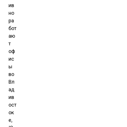
ив
но
ра
бот
аю
т
оф
ис
ы
во
Вл
ад
ив
ост
ок
е,