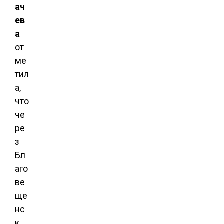
ач
ев
а
от
ме
тил
а,
что
че
ре
з
Бл
аго
ве
ще
нс
к