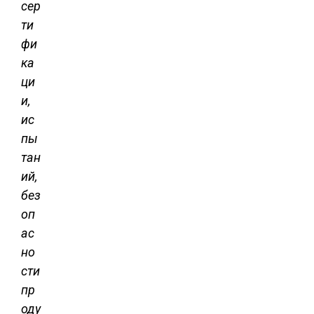
сер
ти
фи
ка
ци
и,
ис
пы
тан
ий,
без
оп
ас
но
сти
пр
оду