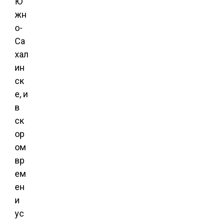
Ю
жн
о-
Са
хал
ин
ск
е, и
в
ск
ор
ом
вр
ем
ен
и
ус