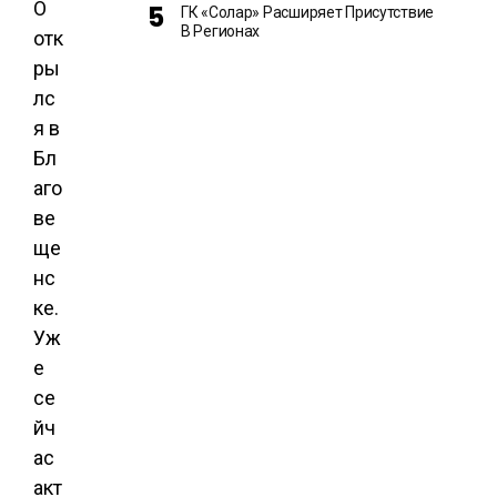
О
ГК «Солар» Расширяет Присутствие
В Регионах
отк
ры
лс
я в
Бл
аго
ве
ще
нс
ке.
Уж
е
се
йч
ас
акт