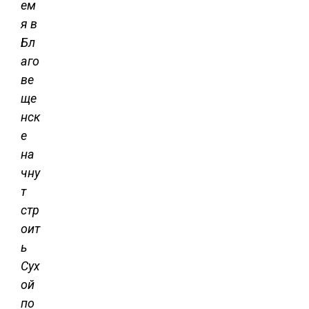
ем
я в
Бл
аго
ве
ще
нск
е
на
чну
т
стр
оит
ь
Сух
ой
по