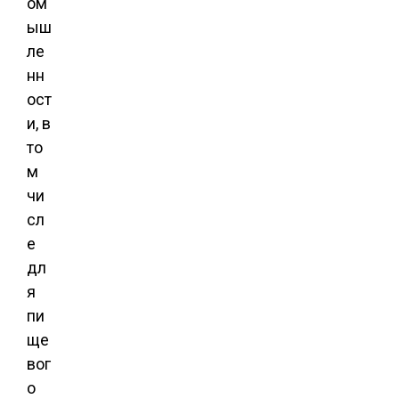
ом
ыш
ле
нн
ост
и, в
то
м
чи
сл
е
дл
я
пи
ще
вог
о