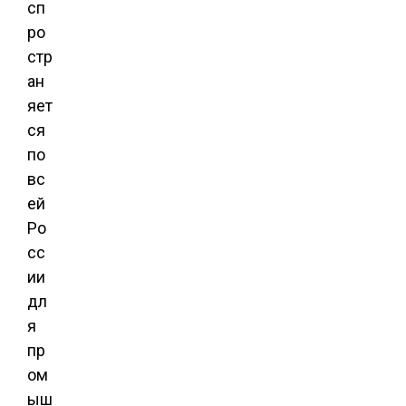
сп
ро
стр
ан
яет
ся
по
вс
ей
Ро
сс
ии
дл
я
пр
ом
ыш