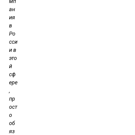
мп
ан
ия
в
Ро
сси
и в
это
й
сф
ере
,
пр
ост
о
об
яз