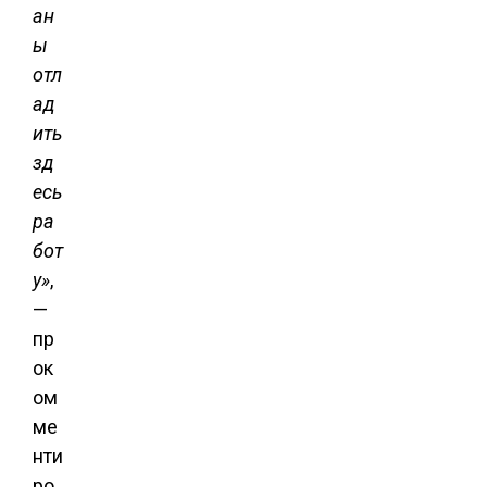
ан
ы
отл
ад
ить
зд
есь
ра
бот
у»
,
—
пр
ок
ом
ме
нти
ро