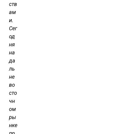
ств
ам
и.
Сег
од
ня
на
да
ль
не
во
сто
чн
ом
ры
нке
пр