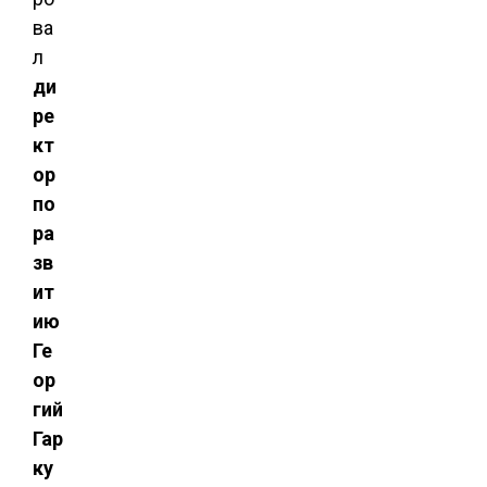
ва
л
ди
ре
кт
ор
по
ра
зв
ит
ию
Ге
ор
гий
Гар
ку