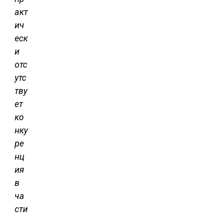
акт
ич
еск
и
отс
утс
тву
ет
ко
нку
ре
нц
ия
в
ча
сти