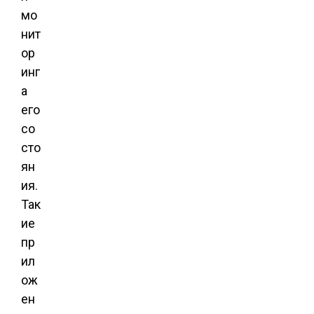
мо
нит
ор
инг
а
его
со
сто
ян
ия.
Так
ие
пр
ил
ож
ен