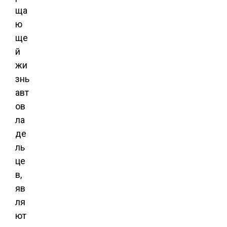
ща
ю
ще
й
жи
знь
авт
ов
ла
де
ль
це
в,
яв
ля
ют