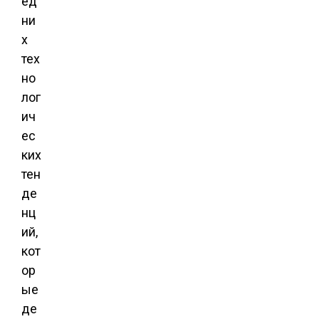
ед
ни
х
тех
но
лог
ич
ес
ких
тен
де
нц
ий,
кот
ор
ые
де