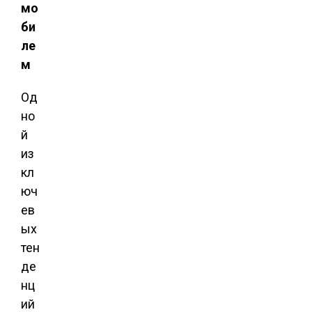
мо
би
ле
м
Од
но
й
из
кл
юч
ев
ых
тен
де
нц
ий