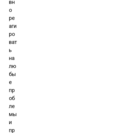
вн
о
ре
аги
ро
ват
ь
на
лю
бы
е
пр
об
ле
мы
и
пр