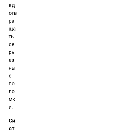
ед
отв
ра
ща
ть
се
рь
ез
ны
е
по
ло
мк
и.
Си
ст