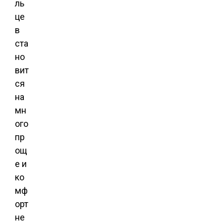
ль
це
в
ста
но
вит
ся
на
мн
ого
пр
ощ
е и
ко
мф
орт
не