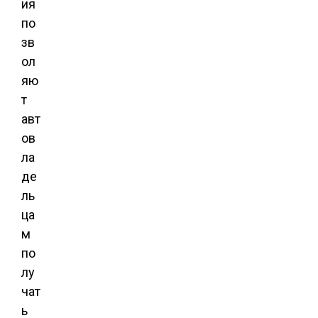
ия
по
зв
ол
яю
т
авт
ов
ла
де
ль
ца
м
по
лу
чат
ь