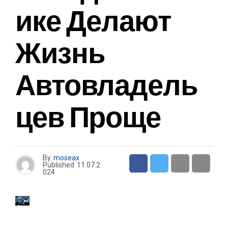
Ике Делают
Жизнь
Автовладель
Цев Проще
By
moseax
Published
11.07.2
024