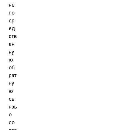
не
по
ср
ед
ств
ен
ну
ю
об
рат
ну
ю
св
язь
о
со