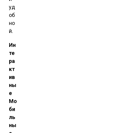
уд
об
но
й.
Ин
те
ра
кт
ив
ны
е
Мо
би
ль
ны