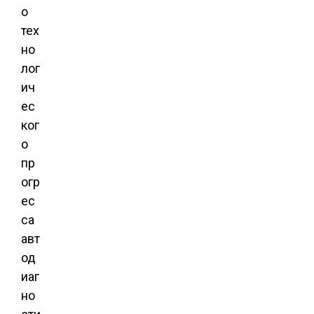
о
тех
но
лог
ич
ес
ког
о
пр
огр
ес
са
авт
од
иаг
но