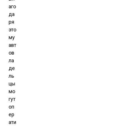
аго
да
ря
это
му
авт
ов
ла
де
ль
цы
мо
гут
оп
ер
ати