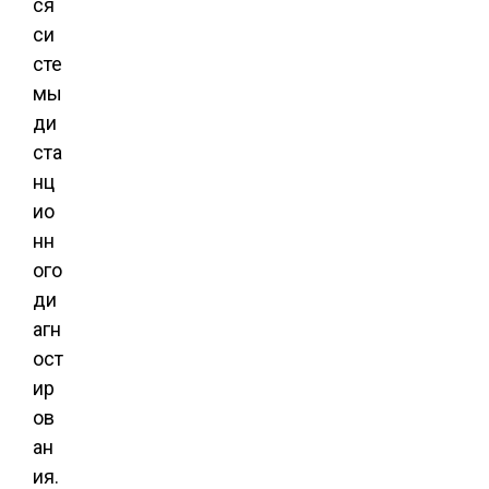
ся
си
сте
мы
ди
ста
нц
ио
нн
ого
ди
агн
ост
ир
ов
ан
ия.