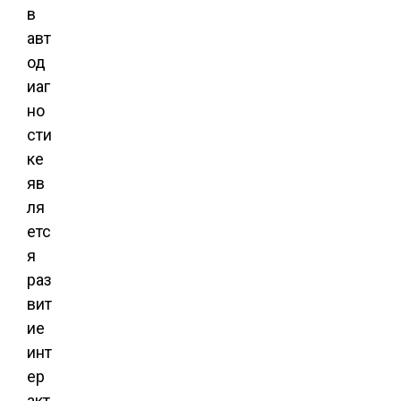
в
авт
од
иаг
но
сти
ке
яв
ля
етс
я
раз
вит
ие
инт
ер
акт