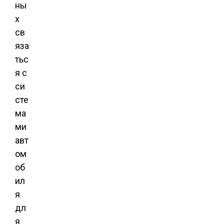
ны
х
св
яза
тьс
я с
си
сте
ма
ми
авт
ом
об
ил
я
дл
я