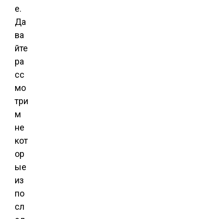
е.
Да
ва
йте
ра
сс
мо
три
м
не
кот
ор
ые
из
по
сл