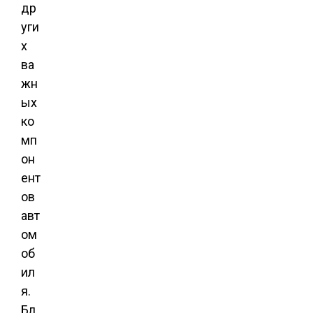
др
уги
х
ва
жн
ых
ко
мп
он
ент
ов
авт
ом
об
ил
я.
Бл