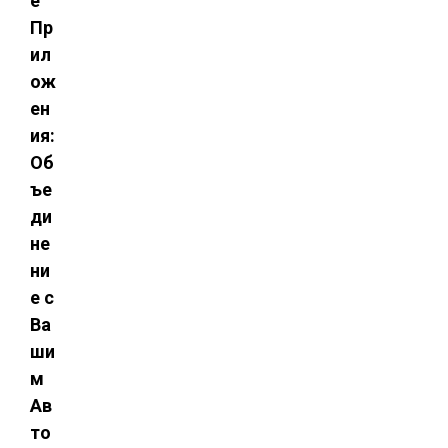
е
Пр
ил
ож
ен
ия:
Об
ъе
ди
не
ни
е с
Ва
ши
м
Ав
то