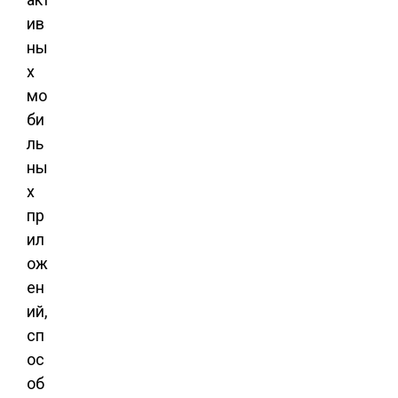
ив
ны
х
мо
би
ль
ны
х
пр
ил
ож
ен
ий,
сп
ос
об