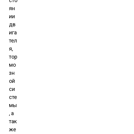
сто
ян
ии
дв
ига
тел
я,
тор
мо
зн
ой
си
сте
мы
, а
так
же