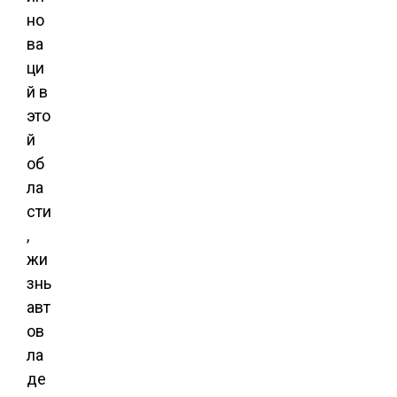
но
ва
ци
й в
это
й
об
ла
сти
,
жи
знь
авт
ов
ла
де