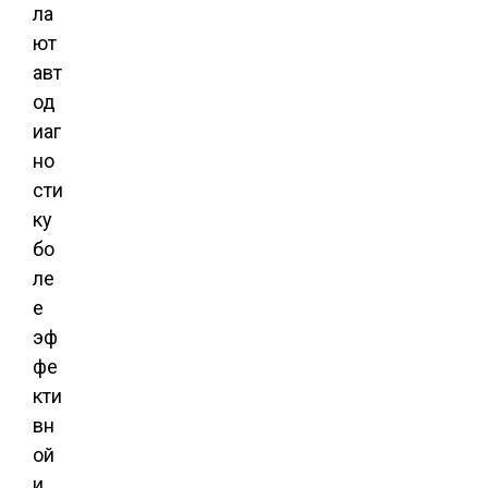
ла
ют
авт
од
иаг
но
сти
ку
бо
ле
е
эф
фе
кти
вн
ой
и