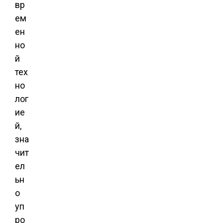
вр
ем
ен
но
й
тех
но
лог
ие
й,
зна
чит
ел
ьн
о
уп
ро