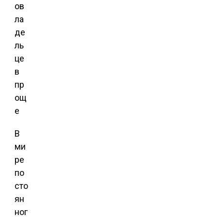
В
ми
ре
по
сто
ян
ног