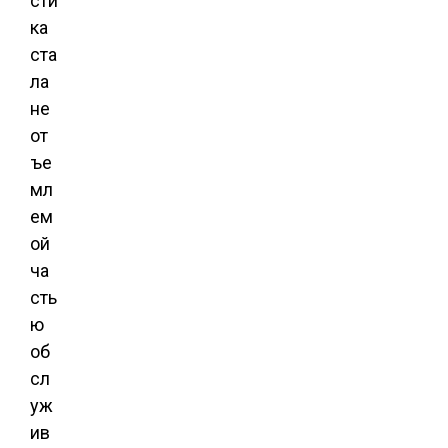
сти
ка
ста
ла
не
от
ъе
мл
ем
ой
ча
сть
ю
об
сл
уж
ив