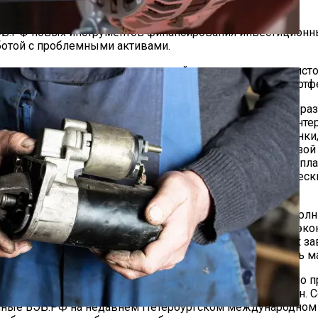
ЭБ.РФ новых инструментов финансирования инвестиционн
ботой с проблемными активами.
овать комплекс мер, направленный на урегулирование ист
тся всего в 317 млрд руб. До этого «проблемный» портфел
ства НКР Андрея Пискунова, роль ВЭБа как института раз
нет средств, а у частного бизнеса нет коммерческого инт
ного финансирования» как комплексный механизм оценки,
труктур. Банки зачастую не обладают нужной экспертизой
изации, как правило, существенно превышают горизонт пла
а и госсубсидирование вселяют уверенность в коммерчес
 Пискунов.
24 года, согласно данным корпорации, превысит 22 трлн р
развитие промышленности, инфраструктуры и городской эк
оительство терминала аэропорта Новый Уренгой, запуск за
ьевого экспорта и импорта, около 3,4 трлн — на помощь м
 составляет около 2,5% от ВВП России и к 2030 году, по 
того, чтобы наш портфель составил 5% ВВП»,— заявил он
анные ВЭБ.РФ на недавнем Петербургском международном