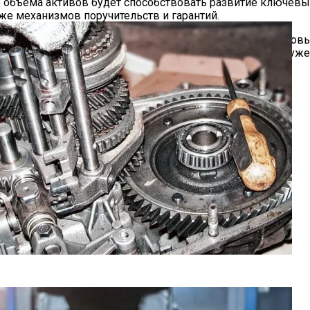
 объема активов будет способствовать развитие ключев
же механизмов поручительств и гарантий.
 принятие новой стратегии ВЭБ.РФ, которая будет соглас
одится в процессе подготовки, но ключевой показатель у
ставить 30 трлн руб.
 (МКПП)