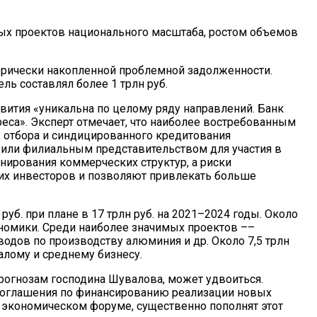
ых проектов национального масштаба, ростом объемов
орически накопленной проблемной задолженности.
ь составлял более 1 трлн руб.
вития «уникальна по целому ряду направлений. Банк
ереса». Эксперт отмечает, что наиболее востребованным
 отбора и синдицированного кредитования
 или филиальным представительством для участия в
нирования коммерческих структур, а риски
ких инвесторов и позволяют привлекать больше
уб. при плане в 17 трлн руб. на 2021–2024 годы. Около
ономики. Среди наиболее значимых проектов ––
водов по производству алюминия и др. Около 7,5 трлн
алому и среднему бизнесу.
прогнозам господина Шувалова, может удвоиться.
. Соглашения по финансированию реализации новых
 экономическом форуме, существенно пополнят этот