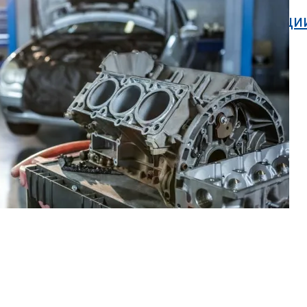
узовных Работ: Советы И Рекомендаци
особ Повысить Пенсии
гателя