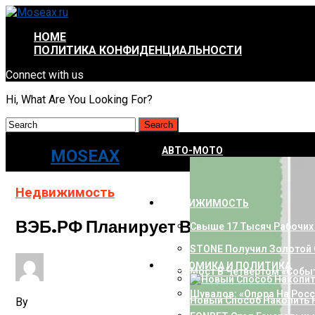
HOME
ПОЛИТИКА КОНФИДЕНЦИАЛЬНОСТИ
Connect with us
Hi, What Are You Looking For?
АВТО-МОТО
MOSEAX
Недвижимость
НЕДВИЖИМОСТЬ
ВЭБ.РФ Планирует Вдвое Увеличи
Свыше 17 Тысяч Рабочих
STONE Получил Золотой Се
ЭКОНОМИКА И ПОЛИТИКА
Мост В Четвертом «Собы
Шувалов: «Опора На Рос
Новый Способ Накопить 
By