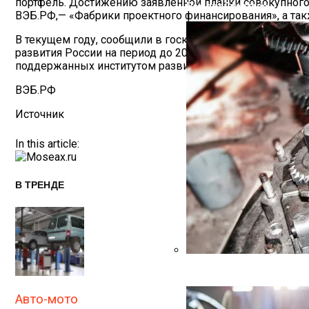
портфель. Достижению заявленной планки совокупного
Ремонт Стартера
ВЭБ.РФ,— «Фабрики проектного финансирования», а так
В текущем году, сообщили в госкорпорации, ожидается
развития России на период до 2030 года. Документ нах
поддержанных институтом развития проектов должен со
ВЭБ.РФ
Источник
In this article:
В ТРЕНДЕ
Ремонт Коробки Передач
Авто-мото