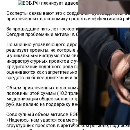
Эксперты связывают это с созданием руководством В
привлеченных в экономику средств и эффективной ра
Ремонт Генератора
За прошедшие пять лет госкорпорации удалось реализ
Сегодня проблемные активы в балансе ВЭБ.РФ оцениваю
По мнению управляющего директора рейтингового агент
реализует проекты, на которые у региональных властей 
и уникальным инструментом является «Фабрика проект
инфраструктурных проектов с участием коммерческих с
кредитовании подобного рода проектов. Сроки их реал
оцениваются как запретительно высокие. Участие ВЭБ
средств на более длительный период, считает господин
Объем привлеченных в экономику РФ средств к концу 20
половины этой суммы (10,2 трлн руб.) направлено на 
модернизация общественного транспорта в городах, стр
руб. выделено на поддержку внешней торговли — несыр
Совокупный объем активов ВЭБ.РФ на сегодняшний день
«Надеюсь, нам удастся совместными усилиями достичь 
структурных проектов в арктическом регионе, подпис