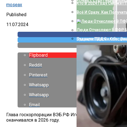
FONBET Стал Генеральны
Кто В 2024 Году Сможет
moseax
Всё И Сразу. Как Получи
Published
11.07.2024
Люди Отчисляют В ПФР Б
Правила ПДД Онлайн: Ва
Будущие Пенсии Обесцен
Flipboard
Reddit
Pinterest
Whatsapp
Whatsapp
Email
Глава госкорпорации ВЭБ.РФ Игорь Шувалов сохранит с
оканчивался в 2026 году.