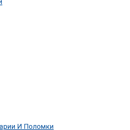
и
варии И Поломки