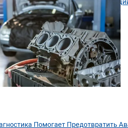
узовных Работ: Советы И Рекомендаци
особ Повысить Пенсии
гателя
иагностика Помогает Предотвратить А