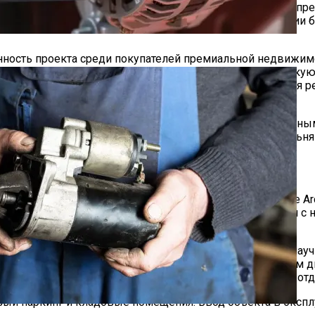
зации объекта. Старт продаж 1-го корпуса, в котором пр
еле 2024 года были выведены на рынок две других секции б
нность проекта среди покупателей премиальной недвижи
вой доступности от метро ”Бауманская”, футуристическую
 и с готовыми дизайнерскими интерьерами, что является р
ж ГК «Галс-Девелопмент».
ой 20–23–27 этажей и включает 510 квартир с панорамным
дью от 27 кв. м до просторных лотов с четырьмя спальня
дизайнерской отделкой в двух стилях от бюро Bespoke Arc
я, укладку напольного покрытия из инженерной доски с н
ен в футуристическом стиле и является продолжением нау
иб с эффектом закручивания. Во внутреннем приватном дв
абами для разных возрастов, площадками для спорта и от
й паркинг и кладовые помещения. Ввод объекта в эксплуа