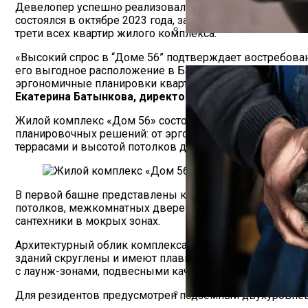
Девелопер успешно реализовал поэтапную модель реали
состоялся в октябре 2023 года, затем в феврале и апр
трети всех квартир жилого комплекса.
Ремонт Генератора
«Высокий спрос в “Доме 56” подтверждает востребова
его выгодное расположение в Басманном районе в шаго
эргономичные планировки квартир как без отделки, так
Екатерина Батынкова, директор департамента прода
Жилой комплекс «Дом 56» состоит из трех башен высот
планировочных решений: от эргономичных студий площа
террасами и высотой потолков до 4,6 м.
В первой башне представлены квартиры с премиальной 
потолков, межкомнатных дверей, встроенного освещени
сантехники в мокрых зонах.
Архитектурный облик комплекса от бюро Pride выполн
зданий скруглены и имеют плавный асимметричный изг
с лаунж-зонами, подвесными качелями, детскими плейх
Для резидентов предусмотрен подземный двухуровневы