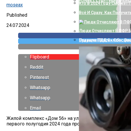
FONBET Стал Генеральны
Кто В 2024 Году Сможет
moseax
Всё И Сразу. Как Получи
Published
24.07.2024
Люди Отчисляют В ПФР Б
Правила ПДД Онлайн: Ва
Будущие Пенсии Обесцен
Flipboard
Reddit
Pinterest
Whatsapp
Whatsapp
Email
Жилой комплекс «Дом 56» на улице Фридриха Энгельса
первого полугодия 2024 года продано более 30% лотов 