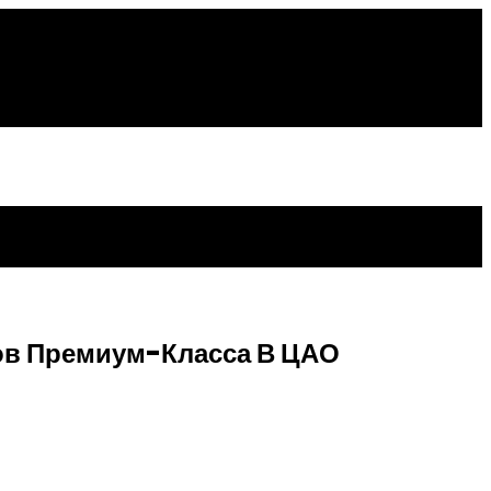
ов Премиум-Класса В ЦАО
ва»
Сбережений От «Выберу.ру»