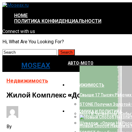
HOME
ПОЛИТИКА КОНФИДЕНЦИАЛЬНОСТИ
Connect with us
Hi, What Are You Looking For?
АВТО-МОТО
MOSEAX
Недвижимость
НЕДВИЖИМОСТЬ
Жилой Комплекс «Дом 56» Вошел 
Свыше 17 Тысяч Рабочих
STONE Получил Золотой Се
ЭКОНОМИКА И ПОЛИТИКА
Мост В Четвертом «Собы
Шувалов: «Опора На Рос
Новый Способ Накопить 
By